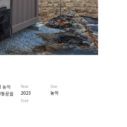
형 농막
Year
Use
2023
농막
전통문을
Size