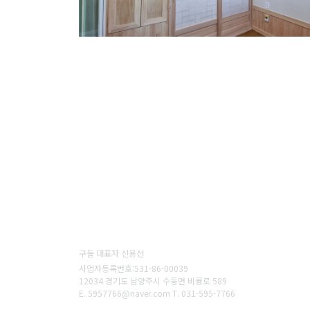
구들 대표자 신용선
사업자등록번호:531-86-00039
12034 경기도 남양주시 수동면 비룡로 589
E.
5957766@naver.com
T.
031-595-7766