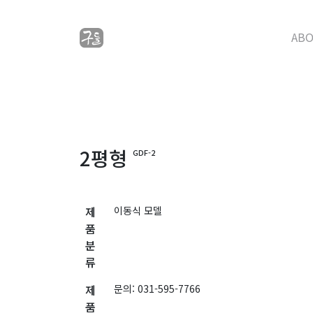
AB
2평형
GDF-2
제
이동식 모델
품
분
류
제
문의: 031-595-7766
품