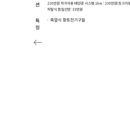
220만원 자가사용 태양광 시스템 1kw : 230만원(징크
션
착탈식 찜질선반: 33만원
특
축열식 황토전기구들
징