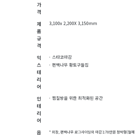
가
격
제
3,100x 2,200X 3,150mm
품
규
격
익
스타코마감
스
편백나무 황토구들집
테
리
어
인
찜질방을 위한 최적화된 공간
테
리
어
옵
* 외장, 편백나무 로그사이딩외 마감:170만원 정박형(철재 