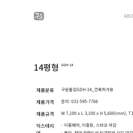
AB
14평형
GDH-14
제품분류
구운돌집GDH-14_건축허가용
제품가격
문의: 031-595-7766
제품규격
W 7,100 x L 3,100 x H 5,600(mm),
익스테리
이중페어, 이중창, 스타코 마감
어
몰딩, 처마 핀란드산 티쿠릴라 오일 마감