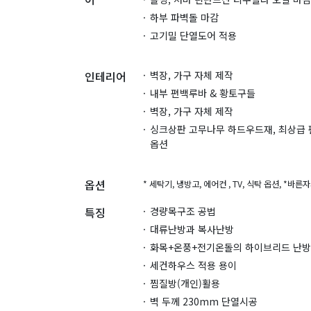
하부 파벽돌 마감
고기밀 단열도어 적용
인테리어
벽장, 가구 자체 제작
내부 편백루바 & 황토구들
벽장, 가구 자체 제작
싱크상판 고무나무 하드우드재, 최상급
옵션
옵션
* 세탁기, 냉방고, 에어컨 , TV, 식탁 옵션, *바
특징
경량목구조 공법
대류난방과 복사난방
화목+온풍+전기온돌의 하이브리드 난방
세컨하우스 적용 용이
찜질방(개인)활용
벽 두께 230mm 단열시공