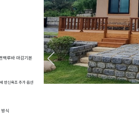
 편백루바 마감기본
른자세 반신욕조 추가 옵션
 방식